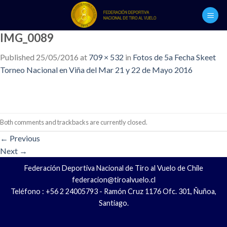
Skip
to
content
IMG_0089
Published
25/05/2016
at
709 × 532
in
Fotos de 5a Fecha Skeet
Torneo Nacional en Viña del Mar 21 y 22 de Mayo 2016
Both comments and trackbacks are currently closed.
←
Previous
Next
→
Federación Deportiva Nacional de Tiro al Vuelo de Chile
federacion@tiroalvuelo.cl
Teléfono : +56 2 24005793 - Ramón Cruz 1176 Ofc. 301, Ñuñoa,
Santiago.