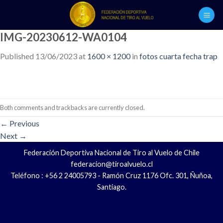
Skip
to
content
IMG-20230612-WA0104
Published
13/06/2023
at
1600 × 1200
in
fotos cuarta fecha trap
Both comments and trackbacks are currently closed.
←
Previous
Next
→
Federación Deportiva Nacional de Tiro al Vuelo de Chile
federacion@tiroalvuelo.cl
Teléfono : +56 2 24005793 - Ramón Cruz 1176 Ofc. 301, Ñuñoa,
Santiago.