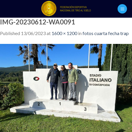
Skip
to
content
IMG-20230612-WA0091
Published
13/06/2023
at
1600 × 1200
in
fotos cuarta fecha trap