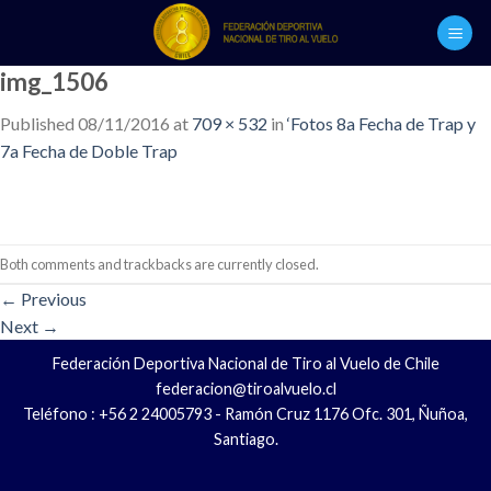
Skip
to
content
img_1506
Published
08/11/2016
at
709 × 532
in
‘Fotos 8a Fecha de Trap y
7a Fecha de Doble Trap
Both comments and trackbacks are currently closed.
←
Previous
Next
→
Federación Deportiva Nacional de Tiro al Vuelo de Chile
federacion@tiroalvuelo.cl
Teléfono : +56 2 24005793 - Ramón Cruz 1176 Ofc. 301, Ñuñoa,
Santiago.