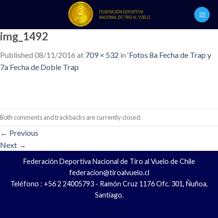
Skip
to
content
img_1492
Published
08/11/2016
at
709 × 532
in
‘Fotos 8a Fecha de Trap y
7a Fecha de Doble Trap
Both comments and trackbacks are currently closed.
←
Previous
Next
→
Federación Deportiva Nacional de Tiro al Vuelo de Chile
federacion@tiroalvuelo.cl
Teléfono : +56 2 24005793 - Ramón Cruz 1176 Ofc. 301, Ñuñoa,
Santiago.