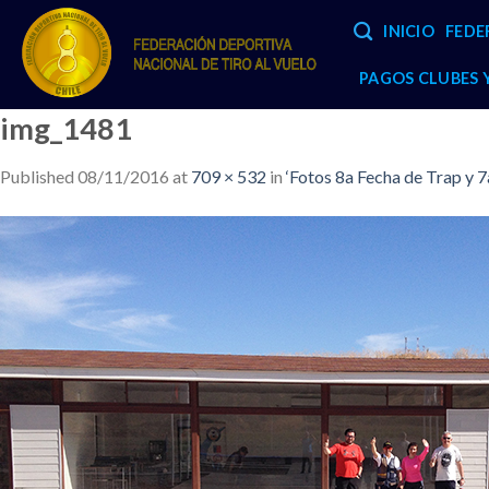
Skip
INICIO
FEDE
to
content
PAGOS CLUBES
img_1481
Published
08/11/2016
at
709 × 532
in
‘Fotos 8a Fecha de Trap y 