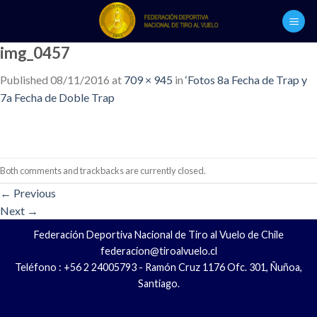
Skip
to
content
img_0457
Published
08/11/2016
at
709 × 945
in
‘Fotos 8a Fecha de Trap y
7a Fecha de Doble Trap
Both comments and trackbacks are currently closed.
←
Previous
Next
→
Federación Deportiva Nacional de Tiro al Vuelo de Chile
federacion@tiroalvuelo.cl
Teléfono : +56 2 24005793 - Ramón Cruz 1176 Ofc. 301, Ñuñoa,
Santiago.