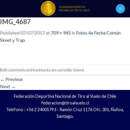
Skip
to
content
IMG_4687
Published
07/07/2017
at
709 × 945
in
Fotos 4a Fecha Común
Skeet y Trap
Both comments and trackbacks are currently closed.
←
Previous
Next
→
Federación Deportiva Nacional de Tiro al Vuelo de Chile
federacion@tiroalvuelo.cl
Teléfono : +56 2 24005793 - Ramón Cruz 1176 Ofc. 301, Ñuñoa,
Santiago.