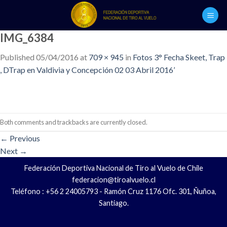
Skip
to
content
IMG_6384
Published
05/04/2016
at
709 × 945
in
Fotos 3° Fecha Skeet, Trap
, DTrap en Valdivia y Concepción 02 03 Abril 2016’
Both comments and trackbacks are currently closed.
←
Previous
Next
→
Federación Deportiva Nacional de Tiro al Vuelo de Chile
federacion@tiroalvuelo.cl
Teléfono : +56 2 24005793 - Ramón Cruz 1176 Ofc. 301, Ñuñoa,
Santiago.