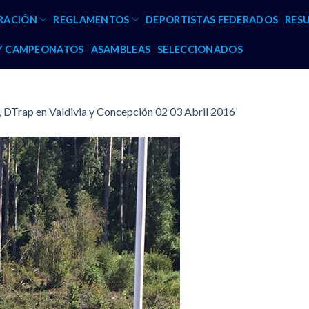
RACIÓN
REGLAMENTOS
DEPORTISTAS FEDERADOS
RES
 Y CAMPEONATOS
ASAMBLEAS
SELECCIONADOS
, DTrap en Valdivia y Concepción 02 03 Abril 2016’