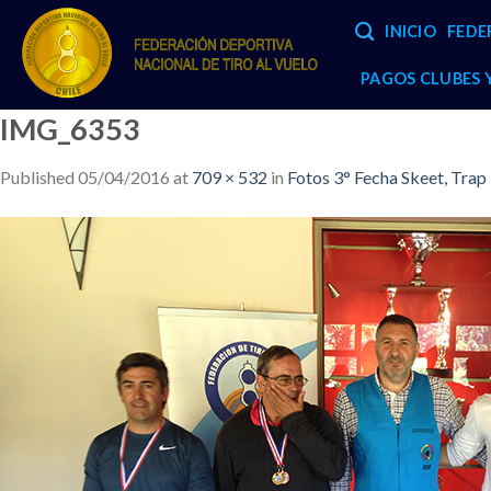
Skip
INICIO
FEDE
to
content
PAGOS CLUBES
IMG_6353
Published
05/04/2016
at
709 × 532
in
Fotos 3° Fecha Skeet, Trap 