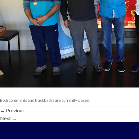
Both comments and trackbacks are currently closed.
←
Previous
Next
→