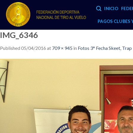
Skip
INICIO
FEDE
to
content
PAGOS CLUBES
IMG_6346
Published
05/04/2016
at
709 × 945
in
Fotos 3° Fecha Skeet, Trap 