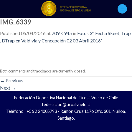
Skip
to
content
IMG_6339
Published
05/04/2016
at
709 × 945
in
Fotos 3° Fecha Skeet, Trap
, DTrap en Valdivia y Concepción 02 03 Abril 2016’
Both comments and trackbacks are currently closed.
←
Previous
Next
→
Federación Deportiva Nacional de Tiro al Vuelo de Chile
federacion@tiroalvuelo.cl
Teléfono : +56 2 24005793 - Ramón Cruz 1176 Ofc. 301, Ñuñoa,
Santiago.