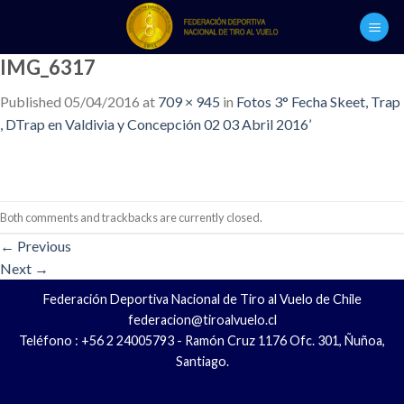
Skip
to
content
IMG_6317
Published
05/04/2016
at
709 × 945
in
Fotos 3° Fecha Skeet, Trap
, DTrap en Valdivia y Concepción 02 03 Abril 2016’
Both comments and trackbacks are currently closed.
←
Previous
Next
→
Federación Deportiva Nacional de Tiro al Vuelo de Chile
federacion@tiroalvuelo.cl
Teléfono : +56 2 24005793 - Ramón Cruz 1176 Ofc. 301, Ñuñoa,
Santiago.