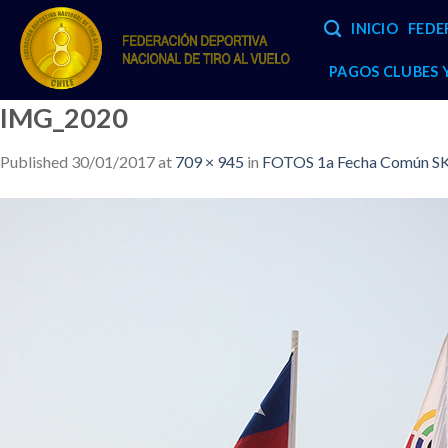
Skip
INICIO
FEDE
to
content
PAGOS CLUBES
IMG_2020
Published
30/01/2017
at
709 × 945
in
FOTOS 1a Fecha Común SK