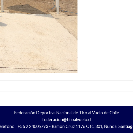
Federación Deportiva Nacional de Tiro al Vuelo de Chile
federacion@tiroalvuelo.cl
eléfono : +56 2 24005793 - Ramón Cruz 1176 Ofc. 301, Ñuñoa, Santiag