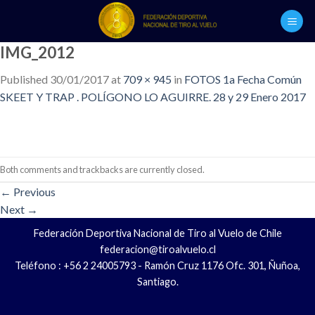
Skip
to
content
IMG_2012
Published
30/01/2017
at
709 × 945
in
FOTOS 1a Fecha Común
SKEET Y TRAP . POLÍGONO LO AGUIRRE. 28 y 29 Enero 2017
Both comments and trackbacks are currently closed.
←
Previous
Next
→
Federación Deportiva Nacional de Tiro al Vuelo de Chile
federacion@tiroalvuelo.cl
Teléfono : +56 2 24005793 - Ramón Cruz 1176 Ofc. 301, Ñuñoa,
Santiago.