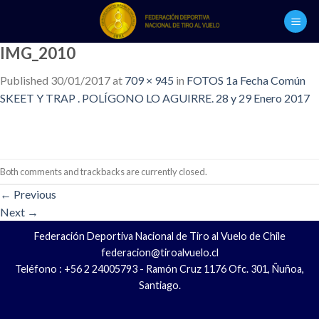
Skip
to
content
IMG_2010
Published
30/01/2017
at
709 × 945
in
FOTOS 1a Fecha Común
SKEET Y TRAP . POLÍGONO LO AGUIRRE. 28 y 29 Enero 2017
Both comments and trackbacks are currently closed.
←
Previous
Next
→
Federación Deportiva Nacional de Tiro al Vuelo de Chile
federacion@tiroalvuelo.cl
Teléfono : +56 2 24005793 - Ramón Cruz 1176 Ofc. 301, Ñuñoa,
Santiago.