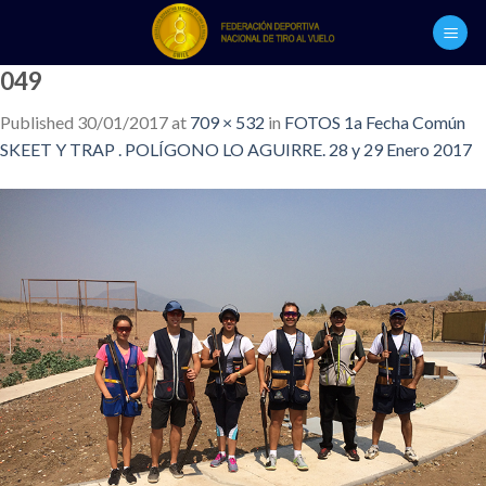
Skip
to
content
049
Published
30/01/2017
at
709 × 532
in
FOTOS 1a Fecha Común
SKEET Y TRAP . POLÍGONO LO AGUIRRE. 28 y 29 Enero 2017