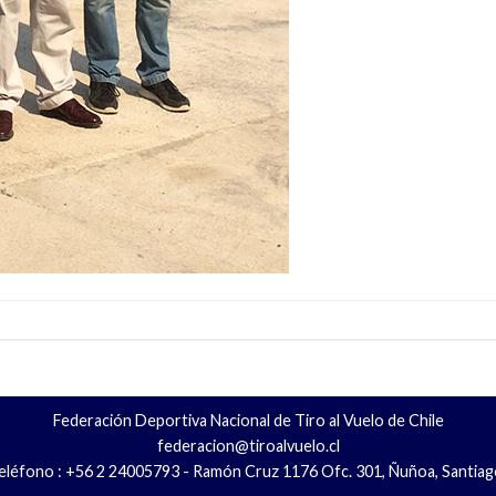
Federación Deportiva Nacional de Tiro al Vuelo de Chile
federacion@tiroalvuelo.cl
eléfono : +56 2 24005793 - Ramón Cruz 1176 Ofc. 301, Ñuñoa, Santiag