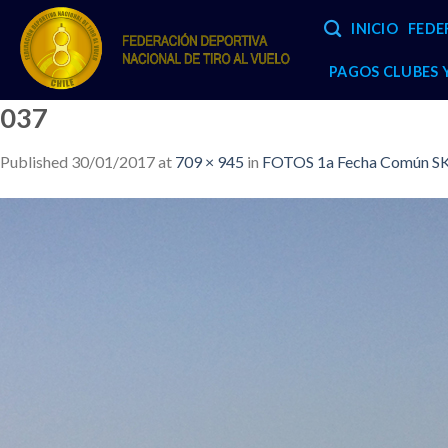
Skip
INICIO
FEDE
to
content
PAGOS CLUBES
037
Published
30/01/2017
at
709 × 945
in
FOTOS 1a Fecha Común SK