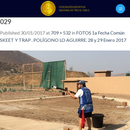
Skip
to
content
029
Published
30/01/2017
at
709 × 532
in
FOTOS 1a Fecha Común
SKEET Y TRAP . POLÍGONO LO AGUIRRE. 28 y 29 Enero 2017