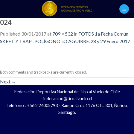
Skip
to
content
024
Published
30/01/2017
at
709 × 532
in
FOTOS 1a Fecha Común
SKEET Y TRAP . POLÍGONO LO AGUIRRE. 28 y 29 Enero 2017
Both comments and trackbacks are currently closed.
Next
→
Federación Deportiva Nacional de Tiro al Vuelo de Chile
federacion@tiroalvuelo.cl
Teléfono : +56 2 24005793 - Ramón Cruz 1176 Ofc. 301, Ñuñoa,
Santiago.