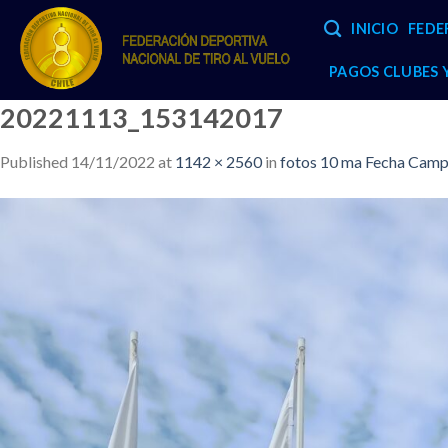
Skip
INICIO
FEDE
to
content
PAGOS CLUBES
20221113_153142017
Published
14/11/2022
at
1142 × 2560
in
fotos 10 ma Fecha Camp