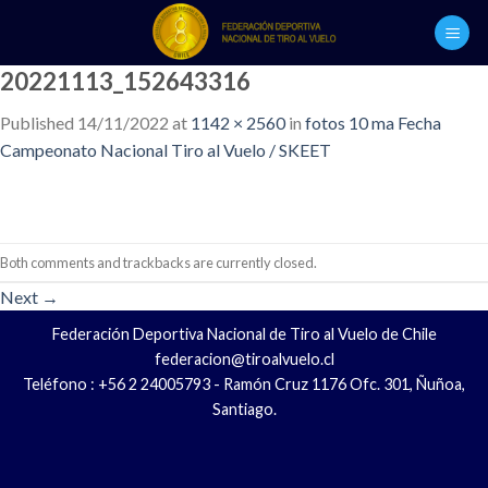
Skip
to
content
20221113_152643316
Published
14/11/2022
at
1142 × 2560
in
fotos 10 ma Fecha
Campeonato Nacional Tiro al Vuelo / SKEET
Both comments and trackbacks are currently closed.
Next
→
Federación Deportiva Nacional de Tiro al Vuelo de Chile
federacion@tiroalvuelo.cl
Teléfono : +56 2 24005793 - Ramón Cruz 1176 Ofc. 301, Ñuñoa,
Santiago.