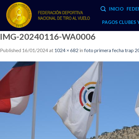
Skip
INICIO
FEDE
to
content
PAGOS CLUBES
IMG-20240116-WA0006
Published
16/01/2024
at
1024 × 682
in
foto primera fecha trap 