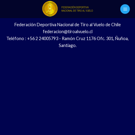
Skip
to
content
Federación Deportiva Nacional de Tiro al Vuelo de Chile
federacion@tiroalvuelo.cl
Teléfono : +56 2 24005793 - Ramón Cruz 1176 Ofc. 301, Ñuñoa,
Santiago.