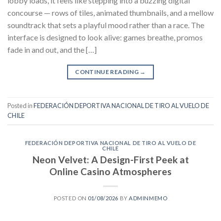
lobby loads, it feels like stepping into a buzzing digital
concourse — rows of tiles, animated thumbnails, and a mellow
soundtrack that sets a playful mood rather than a race. The
interface is designed to look alive: games breathe, promos
fade in and out, and the […]
CONTINUE READING
→
Posted in
FEDERACIÓN DEPORTIVA NACIONAL DE TIRO AL VUELO DE
CHILE
FEDERACIÓN DEPORTIVA NACIONAL DE TIRO AL VUELO DE
CHILE
Neon Velvet: A Design-First Peek at
Online Casino Atmospheres
POSTED ON
01/08/2026
BY
ADMINMEMO