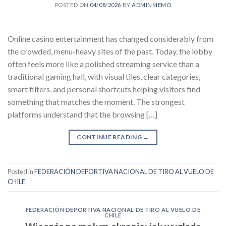
POSTED ON
04/08/2026
BY
ADMINMEMO
Online casino entertainment has changed considerably from
the crowded, menu-heavy sites of the past. Today, the lobby
often feels more like a polished streaming service than a
traditional gaming hall, with visual tiles, clear categories,
smart filters, and personal shortcuts helping visitors find
something that matches the moment. The strongest
platforms understand that the browsing […]
CONTINUE READING
→
Posted in
FEDERACIÓN DEPORTIVA NACIONAL DE TIRO AL VUELO DE
CHILE
FEDERACIÓN DEPORTIVA NACIONAL DE TIRO AL VUELO DE
CHILE