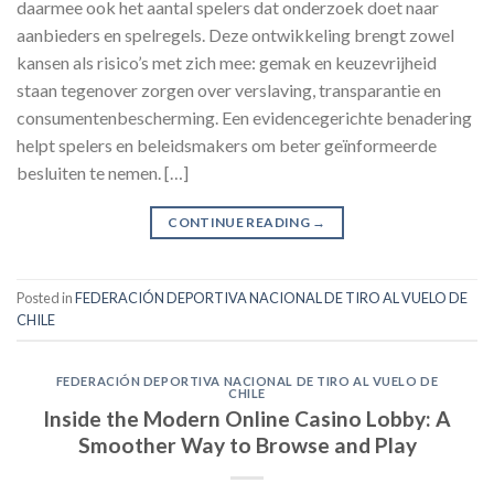
daarmee ook het aantal spelers dat onderzoek doet naar
aanbieders en spelregels. Deze ontwikkeling brengt zowel
kansen als risico’s met zich mee: gemak en keuzevrijheid
staan tegenover zorgen over verslaving, transparantie en
consumentenbescherming. Een evidencegerichte benadering
helpt spelers en beleidsmakers om beter geïnformeerde
besluiten te nemen. […]
CONTINUE READING
→
Posted in
FEDERACIÓN DEPORTIVA NACIONAL DE TIRO AL VUELO DE
CHILE
FEDERACIÓN DEPORTIVA NACIONAL DE TIRO AL VUELO DE
CHILE
Inside the Modern Online Casino Lobby: A
Smoother Way to Browse and Play