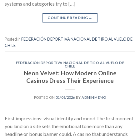
systems and categories try to […]
CONTINUE READING
→
Posted in
FEDERACIÓN DEPORTIVA NACIONAL DE TIRO AL VUELO DE
CHILE
FEDERACIÓN DEPORTIVA NACIONAL DE TIRO AL VUELO DE
CHILE
Neon Velvet: How Modern Online
Casinos Dress Their Experience
POSTED ON
01/08/2026
BY
ADMINMEMO
First impressions: visual identity and mood The first moment
you land on a site sets the emotional tone more than any
headline or bonus banner could. A casino that understands