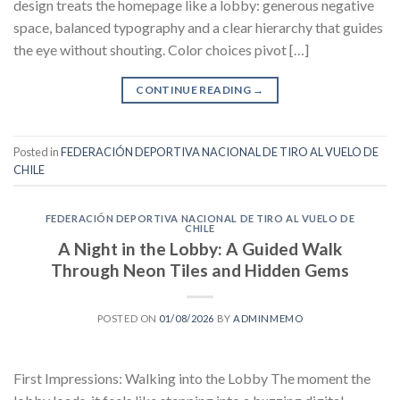
design treats the homepage like a lobby: generous negative
space, balanced typography and a clear hierarchy that guides
the eye without shouting. Color choices pivot […]
CONTINUE READING
→
Posted in
FEDERACIÓN DEPORTIVA NACIONAL DE TIRO AL VUELO DE
CHILE
FEDERACIÓN DEPORTIVA NACIONAL DE TIRO AL VUELO DE
CHILE
A Night in the Lobby: A Guided Walk
Through Neon Tiles and Hidden Gems
POSTED ON
01/08/2026
BY
ADMINMEMO
First Impressions: Walking into the Lobby The moment the