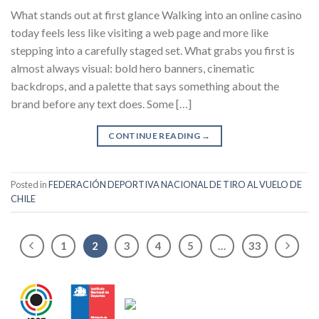
What stands out at first glance Walking into an online casino
today feels less like visiting a web page and more like
stepping into a carefully staged set. What grabs you first is
almost always visual: bold hero banners, cinematic
backdrops, and a palette that says something about the
brand before any text does. Some […]
CONTINUE READING
→
Posted in
FEDERACIÓN DEPORTIVA NACIONAL DE TIRO AL VUELO DE
CHILE
1
2
3
4
5
…
33