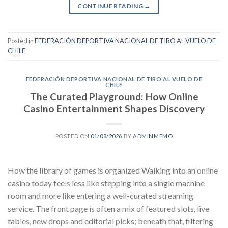
CONTINUE READING
→
Posted in
FEDERACIÓN DEPORTIVA NACIONAL DE TIRO AL VUELO DE
CHILE
FEDERACIÓN DEPORTIVA NACIONAL DE TIRO AL VUELO DE
CHILE
The Curated Playground: How Online
Casino Entertainment Shapes Discovery
POSTED ON
01/08/2026
BY
ADMINMEMO
How the library of games is organized Walking into an online
casino today feels less like stepping into a single machine
room and more like entering a well-curated streaming
service. The front page is often a mix of featured slots, live
tables, new drops and editorial picks; beneath that, filtering