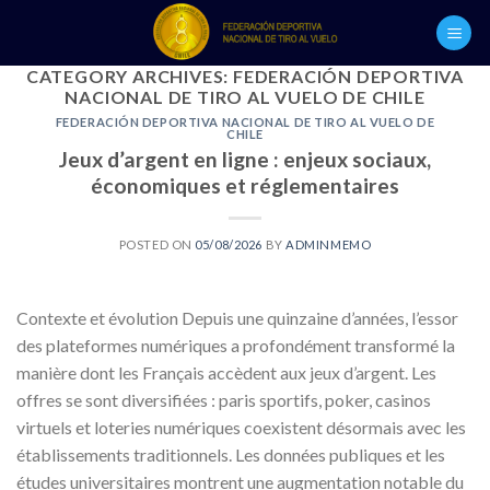
Skip
to
content
CATEGORY ARCHIVES:
FEDERACIÓN DEPORTIVA
NACIONAL DE TIRO AL VUELO DE CHILE
FEDERACIÓN DEPORTIVA NACIONAL DE TIRO AL VUELO DE
CHILE
Jeux d’argent en ligne : enjeux sociaux,
économiques et réglementaires
POSTED ON
05/08/2026
BY
ADMINMEMO
Contexte et évolution Depuis une quinzaine d’années, l’essor
des plateformes numériques a profondément transformé la
manière dont les Français accèdent aux jeux d’argent. Les
offres se sont diversifiées : paris sportifs, poker, casinos
virtuels et loteries numériques coexistent désormais avec les
établissements traditionnels. Les données publiques et les
études universitaires montrent une augmentation notable du