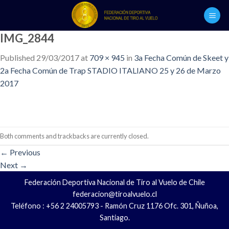
Skip
to
content
IMG_2844
Published
29/03/2017
at
709 × 945
in
3a Fecha Común de Skeet y
2a Fecha Común de Trap STADIO ITALIANO 25 y 26 de Marzo
2017
Both comments and trackbacks are currently closed.
←
Previous
Next
→
Federación Deportiva Nacional de Tiro al Vuelo de Chile
federacion@tiroalvuelo.cl
Teléfono : +56 2 24005793 - Ramón Cruz 1176 Ofc. 301, Ñuñoa,
Santiago.