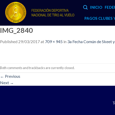
Skip
INICIO
FEDE
to
content
PAGOS CLUBES
IMG_2840
Published
29/03/2017
at
709 × 945
in
3a Fecha Común de Skeet 
Both comments and trackbacks are currently closed.
←
Previous
Next
→
T