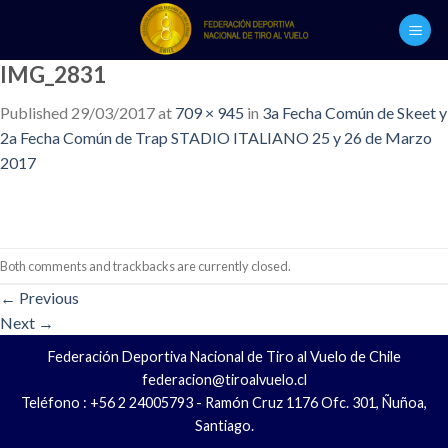
Skip
to
content
IMG_2831
Published
29/03/2017
at
709 × 945
in
3a Fecha Común de Skeet y
2a Fecha Común de Trap STADIO ITALIANO 25 y 26 de Marzo
2017
Both comments and trackbacks are currently closed.
←
Previous
Next
→
Federación Deportiva Nacional de Tiro al Vuelo de Chile
federacion@tiroalvuelo.cl
Teléfono : +56 2 24005793 - Ramón Cruz 1176 Ofc. 301, Ñuñoa,
Santiago.