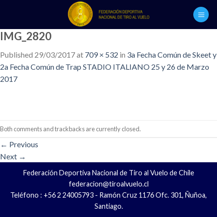
Skip
to
content
IMG_2820
Published
29/03/2017
at
709 × 532
in
3a Fecha Común de Skeet y
2a Fecha Común de Trap STADIO ITALIANO 25 y 26 de Marzo
2017
Both comments and trackbacks are currently closed.
←
Previous
Next
→
Federación Deportiva Nacional de Tiro al Vuelo de Chile
federacion@tiroalvuelo.cl
Teléfono : +56 2 24005793 - Ramón Cruz 1176 Ofc. 301, Ñuñoa,
Santiago.