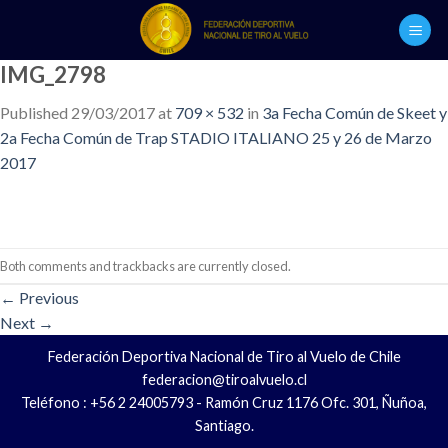
Skip
to
content
IMG_2798
Published
29/03/2017
at
709 × 532
in
3a Fecha Común de Skeet y
2a Fecha Común de Trap STADIO ITALIANO 25 y 26 de Marzo
2017
Both comments and trackbacks are currently closed.
←
Previous
Next
→
Federación Deportiva Nacional de Tiro al Vuelo de Chile
federacion@tiroalvuelo.cl
Teléfono : +56 2 24005793 - Ramón Cruz 1176 Ofc. 301, Ñuñoa,
Santiago.