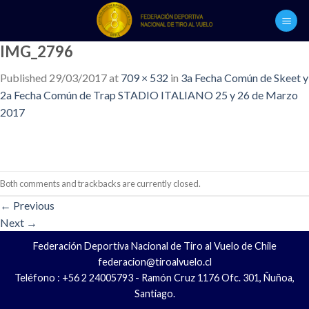
Skip
to
content
IMG_2796
Published
29/03/2017
at
709 × 532
in
3a Fecha Común de Skeet y
2a Fecha Común de Trap STADIO ITALIANO 25 y 26 de Marzo
2017
Both comments and trackbacks are currently closed.
←
Previous
Next
→
Federación Deportiva Nacional de Tiro al Vuelo de Chile
federacion@tiroalvuelo.cl
Teléfono : +56 2 24005793 - Ramón Cruz 1176 Ofc. 301, Ñuñoa,
Santiago.